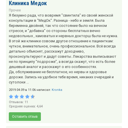
Клиника Медок
Прочее
Я безумно рада, что вовремя "свинтила" из своей женской
консультации в "МедОк". Разница - небо и земля. Была
беременна двойней, так что состояние было на вечном
стрессе, и "добавка" со стороны бесплатных вечно
недовольных , хамоватых и нервных докторш была не нужна.
В этой же клинике совсем другое отношение к пациенткам:
чуткое, внимательное, очень профессиональное. Всё всегда
детально объяснят, расскажут доходчиво,
проконсультируют и дадут советы. Лекарства выписывают
не по принципу "подороже", а всегда скажут, что есть более
дешевый аналог и расскажут о его особенностях.
Да, обслуживание не бесплатное, но нервы и здоровье
дороже. Запись на удобное тебе время, никаких очередей и
сутолоки ...
2019.04.09 в 11:06 написал:
Kronka
Отзывов: 11
Средняя оценка: 4,64
Оставить отзыв