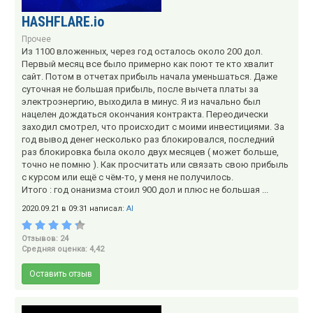
HASHFLARE.io
Прочее
Из 1100 вложенных, через год осталось около 200 дол.
Первый месяц все было примерно как поют те кто хвалит
сайт. Потом в отчетах прибыль начала уменьшаться. Даже
суточная не большая прибыль, после вычета платы за
электроэнергию, выходила в минус. Я из начально был
нацелен дождаться окончания контракта. Переодически
заходил смотрел, что происходит с моими инвестициями. За
год вывод денег несколько раз блокировался, последний
раз блокировка была около двух месяцев ( может больше,
точно не помню ). Как просчитать или связать свою прибыль
с курсом или ещё с чём-то, у меня не получилось.
Итого : год онанизма стоил 900 дол и плюс не большая ...
2020.09.21 в 09:31 написал:
Al
Отзывов: 24
Средняя оценка: 4,42
Оставить отзыв