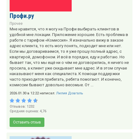
Профи.ру
Прочее
Мне нравится, что я могу на Профи выбирать клиентов в
удобной мне локации. Приложение хорошее. Есть проблема в
работе с тарифом «Комиссия». Я изначально вижу в заказе
адрес клиента, то есть могу понять, подходит мне или нет.
Если мы договариваемся, то я уже прошу полный адрес, с
квартирой, домофоном. И всё в порядке, еду и работаю. Но
бывает так, что мы ещё ни о чём не договорились, я ничего не
просила, а клиент уже скидывает мне адрес. И в этом случае
наказывают меня как специалиста. К помощи поддержки
часто приходится прибегать, ребята помогают. И конечно,
комиссии бывают довольно весомые. От ...
2026.01.30 в 12:22 написал:
Лилия Довгаль
Отзывов: 1232
Средняя оценка: 4,76
Оставить отзыв