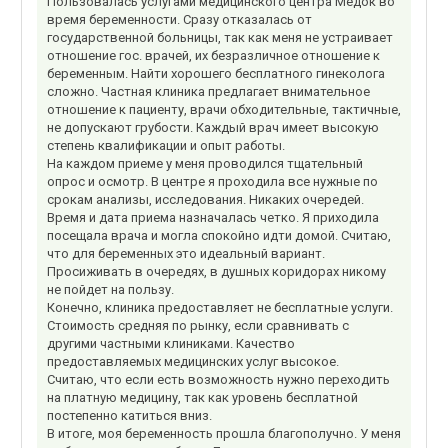
Пользовалась услугами медицинского центра Медок во
время беременности. Сразу отказалась от
государственной больницы, так как меня не устраивает
отношение гос. врачей, их безразличное отношение к
беременным. Найти хорошего бесплатного гинеколога
сложно. Частная клиника предлагает внимательное
отношение к пациенту, врачи обходительные, тактичные,
не допускают грубости. Каждый врач имеет высокую
степень квалификации и опыт работы.
На каждом приеме у меня проводился тщательный
опрос и осмотр. В центре я проходила все нужные по
срокам анализы, исследования. Никаких очередей.
Время и дата приема назначалась четко. Я приходила
посещала врача и могла спокойно идти домой. Считаю,
что для беременных это идеальный вариант.
Просиживать в очередях, в душных коридорах никому
не пойдет на пользу.
Конечно, клиника предоставляет не бесплатные услуги.
Стоимость средняя по рынку, если сравнивать с
другими частными клиниками. Качество
предоставляемых медицинских услуг высокое.
Считаю, что если есть возможность нужно переходить
на платную медицину, так как уровень бесплатной
постепенно катиться вниз.
В итоге, моя беременность прошла благополучно. У меня