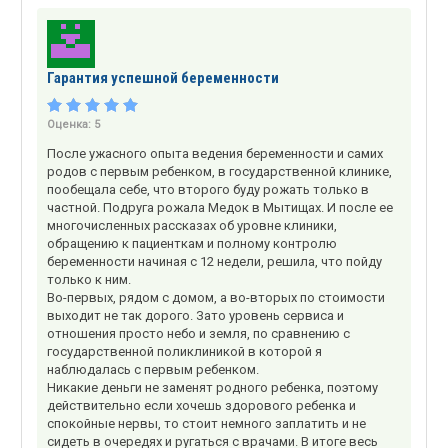
Гарантия успешной беременности
Оценка:
5
После ужасного опыта ведения беременности и самих
родов с первым ребенком, в государственной клинике,
пообещала себе, что второго буду рожать только в
частной. Подруга рожала Медок в Мытищах. И после ее
многочисленных рассказах об уровне клиники,
обращению к пациенткам и полному контролю
беременности начиная с 12 недели, решила, что пойду
только к ним.
Во-первых, рядом с домом, а во-вторых по стоимости
выходит не так дорого. Зато уровень сервиса и
отношения просто небо и земля, по сравнению с
государственной поликлиникой в которой я
наблюдалась с первым ребенком.
Никакие деньги не заменят родного ребенка, поэтому
действительно если хочешь здорового ребенка и
спокойные нервы, то стоит немного заплатить и не
сидеть в очередях и ругаться с врачами. В итоге весь