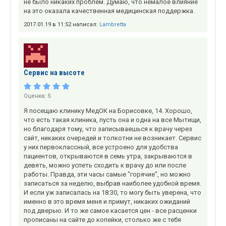
не было никаких проблем. Думаю, что немалое влияние
на это оказала качественная медицинская поддержка.
2017.01.19 в 11:52 написал:
Lambretta
Сервис на высоте
Оценка:
5
Я посещаю клинику МедОК на Борисовке, 14. Хорошо,
что есть такая клиника, пусть она и одна на все Мытищи,
но благодаря тому, что записываешься к врачу через
сайт, никаких очередей и толкотни не возникает. Сервис
у них первоклассный, все устроено для удобства
пациентов, открываются в семь утра, закрываются в
девять, можно успеть сходить к врачу до или после
работы. Правда, эти часы самые "горячие", но можно
записаться за неделю, выбрав наиболее удобной время.
И если уж записалась на 18:30, то могу быть уверена, что
именно в это время меня и примут, никаких ожиданий
под дверью. И то же самое касается цен - все расценки
прописаны на сайте до копейки, столько же с тебя