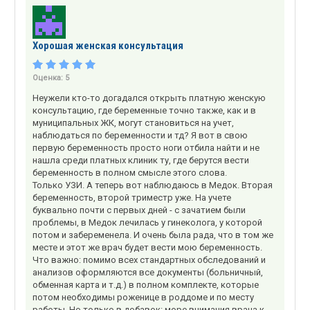
Хорошая женская консультация
Оценка:
5
Неужели кто-то догадался открыть платную женскую
консультацию, где беременные точно также, как и в
муниципальных ЖК, могут становиться на учет,
наблюдаться по беременности и тд? Я вот в свою
первую беременность просто ноги отбила найти и не
нашла среди платных клиник ту, где берутся вести
беременность в полном смысле этого слова.
Только УЗИ. А теперь вот наблюдаюсь в Медок. Вторая
беременность, второй триместр уже. На учете
буквально почти с первых дней - с зачатием были
проблемы, в Медок лечилась у гинеколога, у которой
потом и забеременела. И очень была рада, что в том же
месте и этот же врач будет вести мою беременность.
Что важно: помимо всех стандартных обследований и
анализов оформляются все документы (больничный,
обменная карта и т.д.) в полном комплекте, которые
потом необходимы роженице в роддоме и по месту
работы. Но только в добавок: море внимания врача к