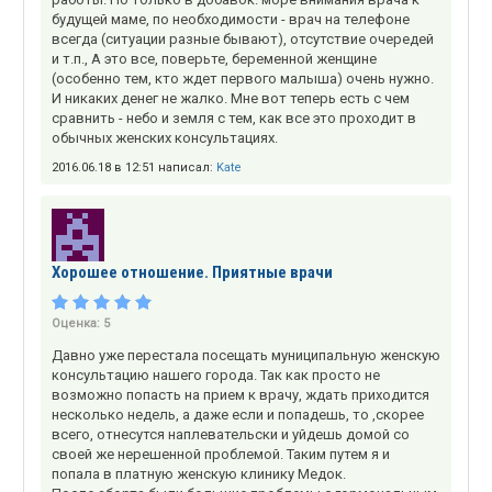
будущей маме, по необходимости - врач на телефоне
всегда (ситуации разные бывают), отсутствие очередей
и т.п., А это все, поверьте, беременной женщине
(особенно тем, кто ждет первого малыша) очень нужно.
И никаких денег не жалко. Мне вот теперь есть с чем
сравнить - небо и земля с тем, как все это проходит в
обычных женских консультациях.
2016.06.18 в 12:51 написал:
Kate
Хорошее отношение. Приятные врачи
Оценка:
5
Давно уже перестала посещать муниципальную женскую
консультацию нашего города. Так как просто не
возможно попасть на прием к врачу, ждать приходится
несколько недель, а даже если и попадешь, то ,скорее
всего, отнесутся наплевательски и уйдешь домой со
своей же нерешенной проблемой. Таким путем я и
попала в платную женскую клинику Медок.