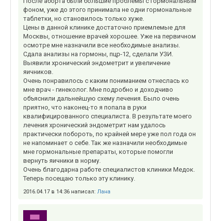
После аборта были большие проблемы с гормональным
фоном, уже до этого принимала не одни гормональные
таблетки, но становилось только хуже.
Цены в данной клинике достаточно приемлемые для
Москвы, отношение врачей хорошее. Уже на первичном
осмотре мне назначили все необходимые анализы.
Сдала анализы на гормоны, пцр-12, сделали УЗИ.
Выявили хронический эндометрит и увеличение
яичников.
Очень понравилось с каким пониманием отнеслась ко
мне врач - гинеколог. Мне подробно и доходчиво
объяснили дальнейшую схему лечения. Было очень
приятно, что наконец-то я попала в руки
квалифицированного специалиста. В результате моего
лечения хронический эндометрит нам удалось
практически побороть, по крайней мере уже пол года он
не напоминает о себе. Так же назначили необходимые
мне гормональные препараты, которые помогли
вернуть яичники в норму.
Очень благодарна работе специалистов клиники Медок.
Теперь посещаю только эту клинику.
2016.04.17 в 14:36 написал:
Лана