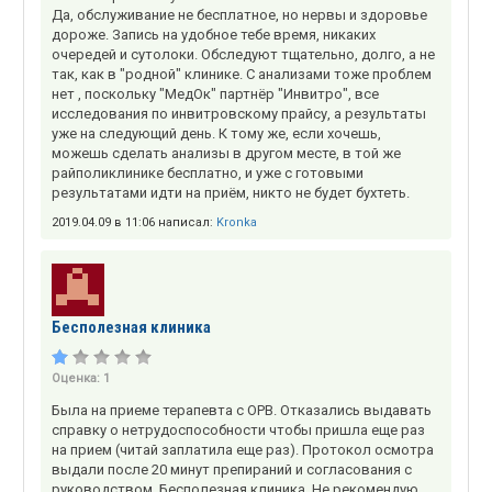
Да, обслуживание не бесплатное, но нервы и здоровье
дороже. Запись на удобное тебе время, никаких
очередей и сутолоки. Обследуют тщательно, долго, а не
так, как в "родной" клинике. С анализами тоже проблем
нет , поскольку "МедОк" партнёр "Инвитро", все
исследования по инвитровскому прайсу, а результаты
уже на следующий день. К тому же, если хочешь,
можешь сделать анализы в другом месте, в той же
райполиклинике бесплатно, и уже с готовыми
результатами идти на приём, никто не будет бухтеть.
2019.04.09 в 11:06 написал:
Kronka
Бесполезная клиника
Оценка:
1
Была на приеме терапевта с ОРВ. Отказались выдавать
справку о нетрудоспособности чтобы пришла еще раз
на прием (читай заплатила еще раз). Протокол осмотра
выдали после 20 минут препираний и согласования с
руководством. Бесполезная клиника. Не рекомендую