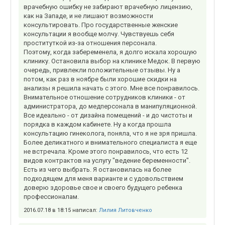
врачебную ошибку не забирают врачебную лицензию,
как на Западе, и не лишают возможности
консультировать. Про государственные женские
консультации я вообще молчу. Чувствуешь себя
проституткой из-за отношения персонала.
Поэтому, когда забеременела, я долго искала хорошую
клинику. Остановила выбор на клинике Медок. В первую
очередь, привлекли положительные отзывы. Ну а
потом, как раз в ноябре были хорошие скидки на
анализы я решила начать с этого. Мне все понравилось.
Внимательное отношение сотрудников клиники - от
администратора, до медперсонала в манипуляционной.
Все идеально - от дизайна помещений - и до чистоты и
порядка в каждом кабинете. Ну а когда прошла
консультацию гинеколога, поняла, что я не зря пришла.
Более деликатного и внимательного специалиста я еще
не встречала. Кроме этого понравилось, что есть 12
видов контрактов на услугу "ведение беременности".
Есть из чего выбрать. Я остановилась на более
подходящем для меня варианте и с удовольствием
доверю здоровье свое и своего будущего ребенка
профессионалам.
2016.07.18 в 18:15 написал:
Лилия Литовченко