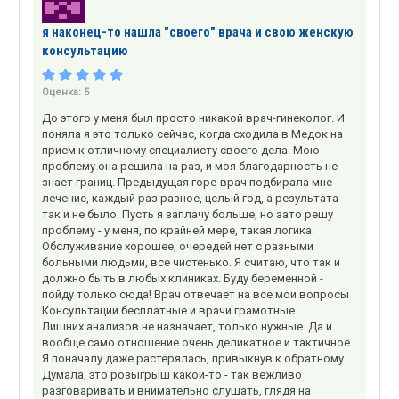
я наконец-то нашла "своего" врача и свою женскую
консультацию
Оценка:
5
До этого у меня был просто никакой врач-гинеколог. И
поняла я это только сейчас, когда сходила в Медок на
прием к отличному специалисту своего дела. Мою
проблему она решила на раз, и моя благодарность не
знает границ. Предыдущая горе-врач подбирала мне
лечение, каждый раз разное, целый год, а результата
так и не было. Пусть я заплачу больше, но зато решу
проблему - у меня, по крайней мере, такая логика.
Обслуживание хорошее, очередей нет с разными
больными людьми, все чистенько. Я считаю, что так и
должно быть в любых клиниках. Буду беременной -
пойду только сюда! Врач отвечает на все мои вопросы
Консультации бесплатные и врачи грамотные.
Лишних анализов не назначает, только нужные. Да и
вообще само отношение очень деликатное и тактичное.
Я поначалу даже растерялась, привыкнув к обратному.
Думала, это розыгрыш какой-то - так вежливо
разговаривать и внимательно слушать, глядя на