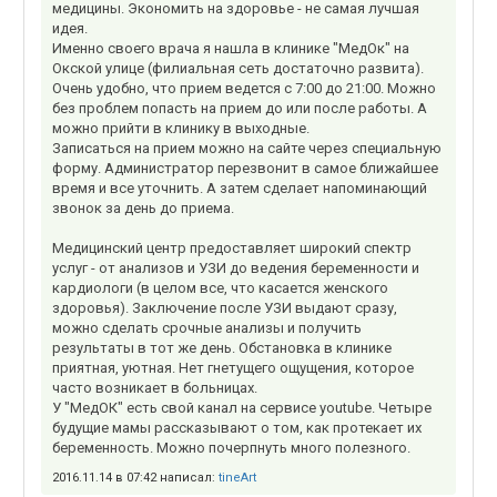
медицины. Экономить на здоровье - не самая лучшая
идея.
Именно своего врача я нашла в клинике "МедОк" на
Окской улице (филиальная сеть достаточно развита).
Очень удобно, что прием ведется с 7:00 до 21:00. Можно
без проблем попасть на прием до или после работы. А
можно прийти в клинику в выходные.
Записаться на прием можно на сайте через специальную
форму. Администратор перезвонит в самое ближайшее
время и все уточнить. А затем сделает напоминающий
звонок за день до приема.
Медицинский центр предоставляет широкий спектр
услуг - от анализов и УЗИ до ведения беременности и
кардиологи (в целом все, что касается женского
здоровья). Заключение после УЗИ выдают сразу,
можно сделать срочные анализы и получить
результаты в тот же день. Обстановка в клинике
приятная, уютная. Нет гнетущего ощущения, которое
часто возникает в больницах.
У "МедОК" есть свой канал на сервисе youtube. Четыре
будущие мамы рассказывают о том, как протекает их
беременность. Можно почерпнуть много полезного.
2016.11.14 в 07:42 написал:
tineArt