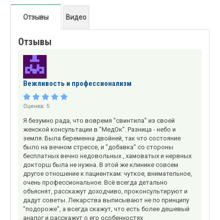
Отзывы
Видео
Отзывы
Вежливость и профессионализм
Оценка:
5
Я безумно рада, что вовремя "свинтила" из своей
женской консультации в "МедОк". Разница - небо и
земля. Была беременна двойней, так что состояние
было на вечном стрессе, и "добавка" со стороны
бесплатных вечно недовольных , хамоватых и нервных
докторш была не нужна. В этой же клинике совсем
другое отношение к пациенткам: чуткое, внимательное,
очень профессиональное. Всё всегда детально
объяснят, расскажут доходчиво, проконсультируют и
дадут советы. Лекарства выписывают не по принципу
"подороже", а всегда скажут, что есть более дешевый
аналог и расскажут о его особенностях.