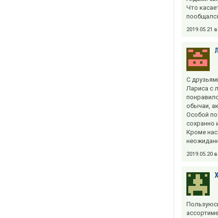
Что касает
пообщался
2019.05.21 
С друзьям
Лариса с 
понравило
обычаи, а
Особой по
сохранно и
Кроме нас
неожиданн
2019.05.20 
Пользуюсь
ассортимен