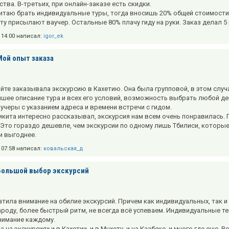
тва. В-третьих, при онлайн-заказе есть скидки.
итаю брать индивидуальные туры, тогда вносишь 20% общей стоимости,
чту присылают ваучер. Остальные 80% плачу гиду на руки. Заказ делал 5
в 14:00 написал:
igor_ek
Мой опыт заказа
айте заказывала экскурсию в Кахетию. Она была групповой, в этом случ
шее описание тура и всех его условий, возможность выбрать любой де
учеры с указанием адреса и времени встречи с гидом.
икита интересно рассказывал, экскурсия нам всем очень понравилась. П
 Это гораздо дешевле, чем экскурсии по одному лишь Тбилиси, которые
и выгоднее.
в 07:58 написал:
ковальская_д
Большой выбор экскурсий
атила внимание на обилие экскурсий. Причем как индивидуальных, так и
ароду, более быстрый ритм, не всегда всё успеваем. Индивидуальные те
нимание каждому.
 на экскурсиях и в Кахетии, и в Мцхету, и на Казбеке, и много где еще. 