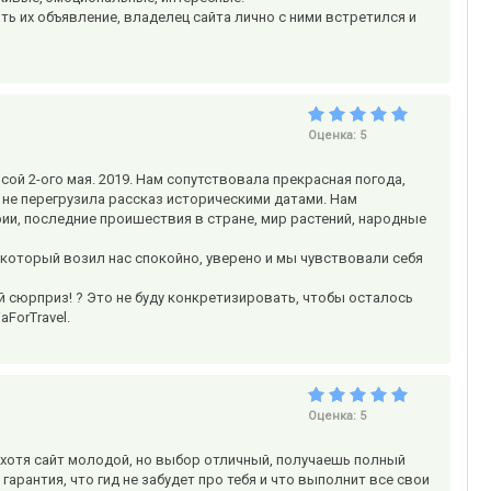
тить их объявление, владелец сайта лично с ними встретился и
Оценка:
5
й 2-ого мая. 2019. Нам сопутствовала прекрасная погода,
не перегрузила рассказ историческими датами. Нам
ии, последние проишествия в стране, мир растений, народные
 который возил нас спокойно, уверено и мы чувствовали себя
 сюрприз! ? Это не буду конкретизировать, чтобы осталось
ForTravel.
Оценка:
5
, хотя сайт молодой, но выбор отличный, получаешь полный
 гарантия, что гид не забудет про тебя и что выполнит все свои