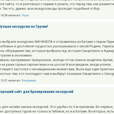
ся сайта, то в разговоре с гидами я узнала, что перед тем, как размес
. Так что, думаю, все экскурсоводы проходят подобный отбор.
в 10:30 написал:
Лера
Лучшая экскурсия по Грузии!
и выбрали экскурсию МАЧАХЕЛА и отправились из Батуми с гидом Ларисо
любовью и достойной гордостью рассказывала о своей Родине. Лариса 
сь обсуждение тем, которые выбрала гид: история Сакартвело и Аджар
ктуалии в экономике.
хвалы заслуживает прекрасный , всегда готов помочь водитель Артем,
 на узких горных серпантинах и на шоссе! И все увидели, везде успели.
тоящего застолья с неожиданными моментами, была еще один приятный
остью тем, кто последуют нам и выберут познание Сакартвело с Georgia
в 15:21 написал:
Владимир
Хороший сайт для бронирования экскурсий
 для онлайн-заказа экскурсий. Это удобно по 3-м причинам. Во-первых
т доступных туров не только в Тиблиси, но и в Батуми. Во-вторых, есть