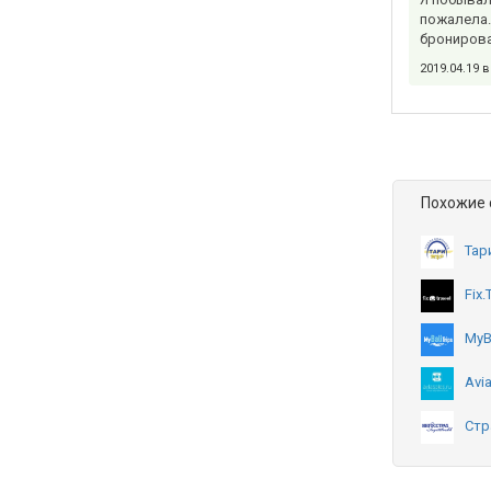
пожалела.
бронироват
2019.04.19 
Похожие 
Тар
Fix.
MyB
Avia
Стр