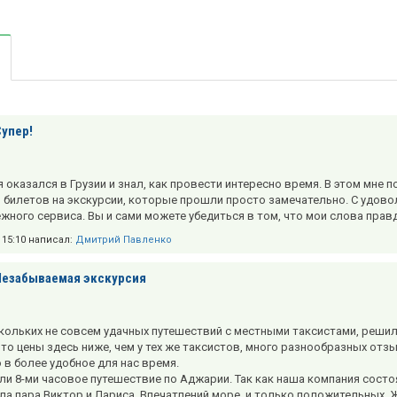
Супер!
оказался в Грузии и знал, как провести интересно время. В этом мне по
 билетов на экскурсии, которые прошли просто замечательно. С удовол
ежного сервиса. Вы и сами можете убедиться в том, что мои слова прав
в 15:10 написал:
Дмитрий Павленко
Незабываемая экскурсия
кольких не совсем удачных путешествий с местными таксистами, решил
что цены здесь ниже, чем у тех же таксистов, много разнообразных о
 в более удобное для нас время.
и 8-ми часовое путешествие по Аджарии. Так как наша компания состоя
ла пара Виктор и Лариса. Впечатлений море, и только положительных.