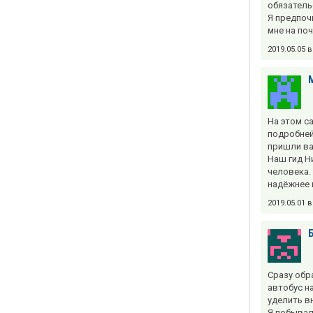
обязательс
Я предпоч
мне на по
2019.05.05 
На этом с
подробней
пришли ва
Наш гид Н
человека.
надёжнее 
2019.05.01 
Сразу обр
автобус н
уделить в
Я побывала