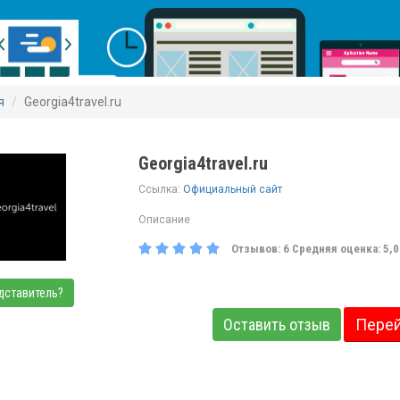
я
Georgia4travel.ru
Georgia4travel.ru
Ссылка:
Официальный сайт
Описание
Отзывов:
6
Средняя оценка:
5,0
дставитель?
Оставить отзыв
Перей