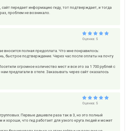
 сайт передает информацию гиду, тот подтверждает, и тогда
 раз, проблем не возникало.
Оценка:
5
ае вносится полная предоплата. Что мне понравилось:
нь, быстрое подтверждение. Через час после оплаты на почту
осетили огромное количество мест и все это за 1 700 рублей с
 нам предлагали в отеле. Заказывать через сайт оказалось
Оценка:
5
 групповых. Первые дешевле раза так в 3, но это полный
м и хороши, что гид работает для узкого круга людей и может
Всегда бронировала только на этом сайте и ни разу еще не