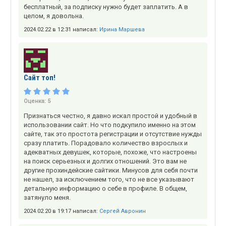
бесплатный, за подписку нужно будет заплатить. А в
целом, я довольна.
2024.02.22 в 12:31 написал:
Ирина Маршева
Сайт топ!
Оценка:
5
Признаться честно, я давно искал простой и удобный в
использовании сайт. Но что подкупило именно на этом
сайте, так это простота регистрации и отсутствие нужды
сразу платить. Порадовало количество взрослых и
адекватных девушек, которые, похоже, что настроены
на поиск серьезных и долгих отношений. Это вам не
другие прохиндейские сайтики. Минусов для себя почти
не нашел, за исключением того, что не все указывают
детальную информацию о себе в профиле. В общем,
затянуло меня.
2024.02.20 в 19:17 написал:
Сергей Авронин