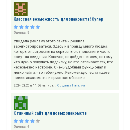
Классная возможность для знакомств! Супер
Оценка:
5
Увидела рекламу этого сайта и решила
зарегистрироваться. Здесь и вправду много людей,
которые настроены на серьезные отношения и часто
зовут на свидания. Конечно, подойдет не всем, потому
что нужно покупать подписку, но это отсеивает тех, кто
несерьезно настроен. Очень удобный функционал и
легко найти, что тебе нужно. Рекомендую, если ищете
новые знакомства и приятное общение.
2024.02.20 в 11:36 написал:
Ординат Наталия
Отличный сайт для новых знакомств
Оценка:
4