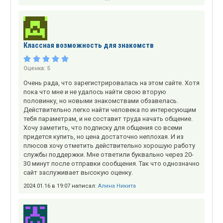
Классная возможность для знакомств
Оценка:
5
Очень рада, что зарегистрировалась на этом сайте. Хотя
пока что мне и не удалось найти свою вторую
половинку, но новыми знакомствами обзавелась.
Действительно легко найти человека по интересующим
тебя параметрам, и не составит труда начать общение.
Хочу заметить, что подписку для общения со всеми
придется купить, но цена достаточно неплохая. И из
плюсов хочу отметить действительно хорошую работу
службы поддержки. Мне ответили буквально через 20-
30 минут после отправки сообщения. Так что однозначно
сайт заслуживает высокую оценку.
2024.01.16 в 19:07 написал:
Алина Никита