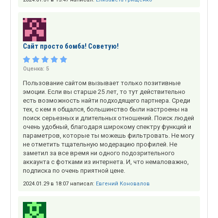
Сайт просто бомба! Советую!
Оценка:
5
Пользование сайтом вызывает только позитивные
эмоции. Если вы старше 25 лет, то тут действительно
есть возможность найти подходящего партнера. Среди
тех, с кем я общался, большинство были настроены на
поиск серьезных и длительных отношений. Поиск людей
очень удобный, благодаря широкому спектру функций и
параметров, которые ты можешь фильтровать. Не могу
не отметить тщательную модерацию профилей. Не
заметил за все время ни одного подозрительного
аккаунта с фотками из интернета. И, что немаловажно,
подписка по очень приятной цене.
2024.01.29 в 18:07 написал:
Евгений Коновалов