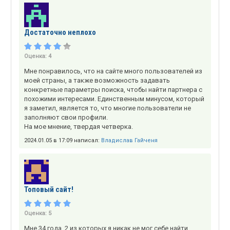
Достаточно неплохо
Оценка:
4
Мне понравилось, что на сайте много пользователей из
моей страны, а также возможность задавать
конкретные параметры поиска, чтобы найти партнера с
похожими интересами. Единственным минусом, который
я заметил, является то, что многие пользователи не
заполняют свои профили.
На мое мнение, твердая четверка.
2024.01.05 в 17:09 написал:
Владислав Гайченя
Топовый сайт!
Оценка:
5
Мне 34 года, 2 из которых я никак не мог себе найти