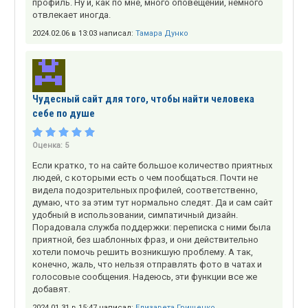
профиль. Ну и, как по мне, много оповещений, немного
отвлекает иногда.
2024.02.06 в 13:03 написал:
Тамара Дунко
Чудесный сайт для того, чтобы найти человека
себе по душе
Оценка:
5
Если кратко, то на сайте большое количество приятных
людей, с которыми есть о чем пообщаться. Почти не
видела подозрительных профилей, соответственно,
думаю, что за этим тут нормально следят. Да и сам сайт
удобный в использовании, симпатичный дизайн.
Порадовала служба поддержки: переписка с ними была
приятной, без шаблонных фраз, и они действительно
хотели помочь решить возникшую проблему. А так,
конечно, жаль, что нельзя отправлять фото в чатах и
голосовые сообщения. Надеюсь, эти функции все же
добавят.
2024.01.31 в 15:47 написал:
Елизавета Грищенко