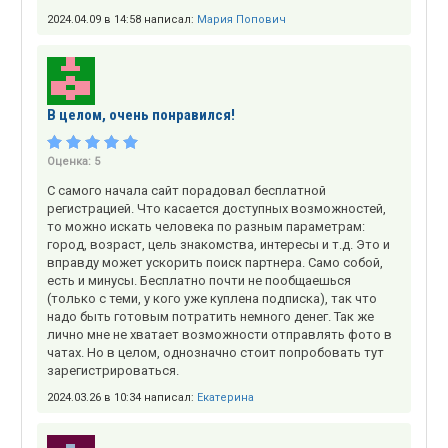
2024.04.09 в 14:58 написал:
Мария Попович
В целом, очень понравился!
Оценка:
5
С самого начала сайт порадовал бесплатной
регистрацией. Что касается доступных возможностей,
то можно искать человека по разным параметрам:
город, возраст, цель знакомства, интересы и т.д. Это и
вправду может ускорить поиск партнера. Само собой,
есть и минусы. Бесплатно почти не пообщаешься
(только с теми, у кого уже куплена подписка), так что
надо быть готовым потратить немного денег. Так же
лично мне не хватает возможности отправлять фото в
чатах. Но в целом, однозначно стоит попробовать тут
зарегистрироваться.
2024.03.26 в 10:34 написал:
Екатерина