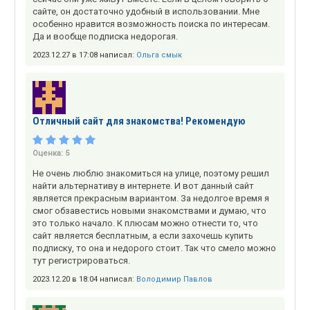
сайте, он достаточно удобный в использовании. Мне
особенно нравится возможность поиска по интересам.
Да и вообще подписка недорогая.
2023.12.27 в 17:08 написал:
Ольга смык
Отличный сайт для знакомства! Рекомендую
Оценка:
5
Не очень люблю знакомиться на улице, поэтому решил
найти альтернативу в интернете. И вот данный сайт
является прекрасным вариантом. За недолгое время я
смог обзавестись новыми знакомствами и думаю, что
это только начало. К плюсам можно отнести то, что
сайт является бесплатным, а если захочешь купить
подписку, то она и недорого стоит. Так что смело можно
тут регистрироваться.
2023.12.20 в 18:04 написал:
Володимир Павлов