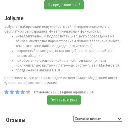
Вы представитель?
Jolly.me
Jolly.me - набирающий популярность сайт интернет-знакомств с
бесплатной регистрацией. Имеет интересный функционал:
интеллектуальный подбор потенциального собеседника на
основе множества параметров (чем полнее заполнена анкета,
тем выше шанс найти подходящего человека);
встроенный помощник, помогающий освоиться на сайте и
начать общение;
приобретение расширенной платной подписки (оплата
исключительно картами платежных систем Visa и MasterCard);
продвижение анкеты в ТОП.
На сервисе много реальных людей со всего мира. Модерации анкет
уделяется серьезное внимание.
Отзывов:
283
Средняя оценка:
3,58
Оставить отзыв
Отзывы