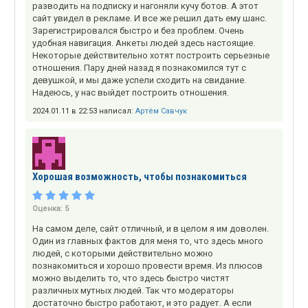
разводить на подписку и нагоняли кучу ботов. А этот
сайт увидел в рекламе. И все же решил дать ему шанс.
Зарегистрировался быстро и без проблем. Очень
удобная навигация. Анкеты людей здесь настоящие.
Некоторые действительно хотят построить серьезные
отношения. Пару дней назад я познакомился тут с
девушкой, и мы даже успели сходить на свидание.
Надеюсь, у нас выйдет построить отношения.
2024.01.11 в 22:53 написал:
Артём Савчук
Хорошая возможность, чтобы познакомиться
Оценка:
5
На самом деле, сайт отличный, и в целом я им доволен.
Один из главных фактов для меня то, что здесь много
людей, с которыми действительно можно
познакомиться и хорошо провести время. Из плюсов
можно выделить то, что здесь быстро чистят
различных мутных людей. Так что модераторы
достаточно быстро работают, и это радует. А если