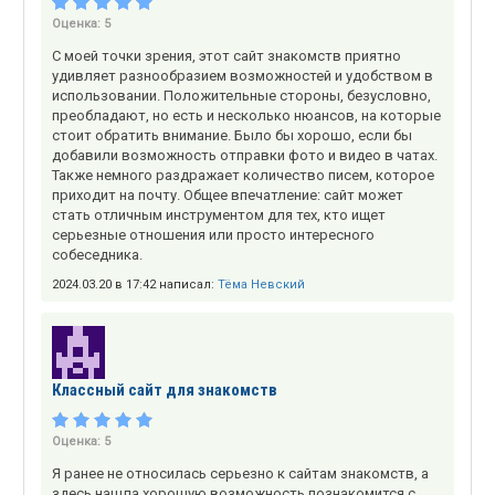
Оценка:
5
С моей точки зрения, этот сайт знакомств приятно
удивляет разнообразием возможностей и удобством в
использовании. Положительные стороны, безусловно,
преобладают, но есть и несколько нюансов, на которые
стоит обратить внимание. Было бы хорошо, если бы
добавили возможность отправки фото и видео в чатах.
Также немного раздражает количество писем, которое
приходит на почту. Общее впечатление: сайт может
стать отличным инструментом для тех, кто ищет
серьезные отношения или просто интересного
собеседника.
2024.03.20 в 17:42 написал:
Тёма Невский
Классный сайт для знакомств
Оценка:
5
Я ранее не относилась серьезно к сайтам знакомств, а
здесь нашла хорошую возможность познакомится с