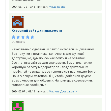
новые знакомства.
2024.03.10 в 19:45 написал:
Маша Ереван
Классный сайт для знакомств
Оценка:
5
Качественно сделанный сайт с интересным дизайном.
Без покупки и подписки, конечно, мало функций
доступно, но, думаю, сейчас почти и не осталось
бесплатных сайтов для знакомств. Заметила также
хорошую работу модераторов - подозрительных
профилей не видела, все используют настоящие фото.
Но, а в общем, хотелось бы, чтобы добавили другие
возможности для общения. Например: видеозвонки,
голосовые сообщения.
2024.03.07 в 09:19 написал:
Марина Джаджвани