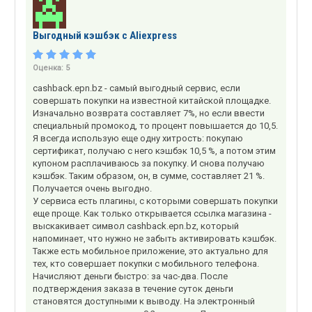
Выгодный кэшбэк с Aliexpress
Оценка:
5
cashback.epn.bz - самый выгодный сервис, если
совершать покупки на известной китайской площадке.
Изначально возврата составляет 7%, но если ввести
специальный промокод, то процент повышается до 10,5.
Я всегда использую еще одну хитрость: покупаю
сертификат, получаю с него кэшбэк 10,5 %, а потом этим
купоном расплачиваюсь за покупку. И снова получаю
кэшбэк. Таким образом, он, в сумме, составляет 21 %.
Получается очень выгодно.
У сервиса есть плагины, с которыми совершать покупки
еще проще. Как только открывается ссылка магазина -
выскакивает символ cashback.epn.bz, который
напоминает, что нужно не забыть активировать кэшбэк.
Также есть мобильное приложение, это актуально для
тех, кто совершает покупки с мобильного телефона.
Начисляют деньги быстро: за час-два. После
подтверждения заказа в течение суток деньги
становятся доступными к выводу. На электронный