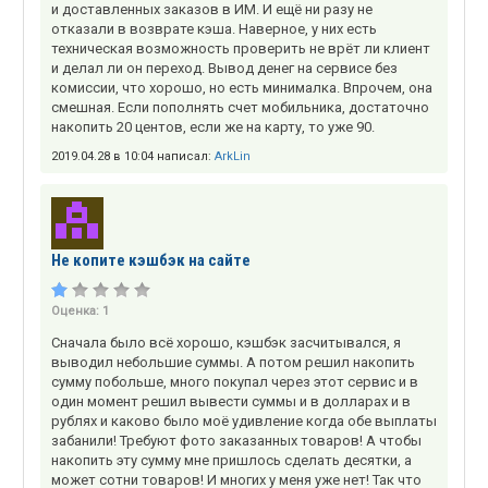
и доставленных заказов в ИМ. И ещё ни разу не
отказали в возврате кэша. Наверное, у них есть
техническая возможность проверить не врёт ли клиент
и делал ли он переход. Вывод денег на сервисе без
комиссии, что хорошо, но есть минималка. Впрочем, она
смешная. Если пополнять счет мобильника, достаточно
накопить 20 центов, если же на карту, то уже 90.
2019.04.28 в 10:04 написал:
ArkLin
Не копите кэшбэк на сайте
Оценка:
1
Сначала было всё хорошо, кэшбэк засчитывался, я
выводил небольшие суммы. А потом решил накопить
сумму побольше, много покупал через этот сервис и в
один момент решил вывести суммы и в долларах и в
рублях и каково было моё удивление когда обе выплаты
забанили! Требуют фото заказанных товаров! А чтобы
накопить эту сумму мне пришлось сделать десятки, а
может сотни товаров! И многих у меня уже нет! Так что