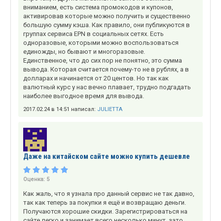
вниманием, есть система промокодов и купонов,
активировав которые можно получить и существенно
большую сумму кэша. Как правило, они публикуются в
группах сервиса EPN в социальных сетях. Есть
одноразовые, которыми можно воспользоваться
единожды, но бывают и многоразовые.
Единственное, что до сих пор не понятно, это сумма
вывода. Которая считается почему-то не в рублях, а в
долларах и начинается от 20 центов. Но так как
валютный курс у нас вечно плавает, трудно подгадать
наиболее выгодное время для вывода.
2017.02.24 в 14:51 написал:
JULIETTA
Даже на китайском сайте можно купить дешевле
Оценка:
5
Как жаль, что я узнала про данный сервис не так давно,
так как теперь за покупки я ещё и возвращаю деньги.
Получаются хорошие скидки. Зарегистрироваться на
сайте легко и занимает всего несколько минут, зато