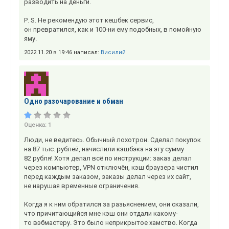
разводить на деньги.
Р. S. Не рекомендую этот кешбек сервис,
он превратился, как и 100-ни ему подобных, в помойную
яму.
2022.11.20 в 19:46 написал:
Висилий
Одно разочарование и обман
Оценка:
1
Люди, не ведитесь. Обычный лохотрон. Сделал покупок
на 87 тыс. рублей, начислили кэшбэка на эту сумму
82 рубля! Хотя делал всё по инструкции: заказ делал
через компьютер, VPN отключён, кэш браузера чистил
перед каждым заказом, заказы делал через их сайт,
не нарушая временные ограничения.
Когда я к ним обратился за разьяснением, они сказали,
что причитающийся мне кэш они отдали какому-
то вэбмастеру. Это было неприкрытое хамство. Когда