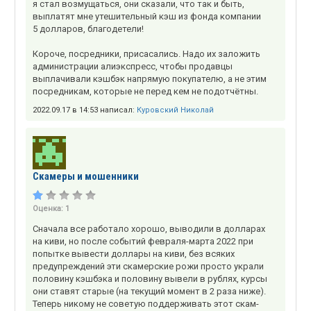
я стал возмущаться, они сказали, что так и быть,
выплатят мне утешительный кэш из фонда компании
5 долларов, благодетели!
Короче, посредники, присасались. Надо их заложить
администрации алиэкспресс, чтобы продавцы
выплачивали кэшбэк напрямую покупателю, а не этим
посредникам, которые не перед кем не подотчётны.
2022.09.17 в 14:53 написал:
Куровский Николай
Скамеры и мошенники
Оценка:
1
Сначала все работало хорошо, выводили в долларах
на киви, но после событий февраля-марта 2022 при
попытке вывести доллары на киви, без всяких
предупреждений эти скамерские рожи просто украли
половину кэшбэка и половину вывели в рублях, курсы
они ставят старые (на текущий момент в 2 раза ниже).
Теперь никому не советую поддерживать этот скам-