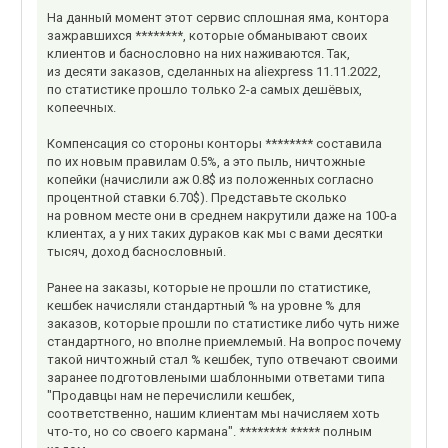
На данный момент этот сервис сплошная яма, контора
зажравшихся ********, которые обманывают своих
клиентов и баснословно на них наживаются. Так,
из десяти заказов, сделанных на aliexpress 11.11.2022,
по статистике прошло только 2-а самых дешёвых,
копеечных.
Компенсация со стороны конторы ******** составила
по их новым правилам 0.5%, а это пыль, ничтожные
копейки (начислили аж 0.8$ из положенных согласно
процентной ставки 6.70$). Представьте сколько
на ровном месте они в среднем накрутили даже на 100-а
клиентах, а у них таких дураков как мы с вами десятки
тысяч, доход баснословный.
Ранее на заказы, которые не прошли по статистике,
кешбек начисляли стандартный % на уровне % для
заказов, которые прошли по статистике либо чуть ниже
стандартного, но вполне приемлемый. На вопрос почему
такой ничтожный стал % кешбек, тупо отвечают своими
заранее подготовлеными шаблонными ответами типа
"Продавцы нам не перечислили кешбек,
соответственно, нашим клиентам мы начисляем хоть
что-то, но со своего кармана". ******** ***** полным