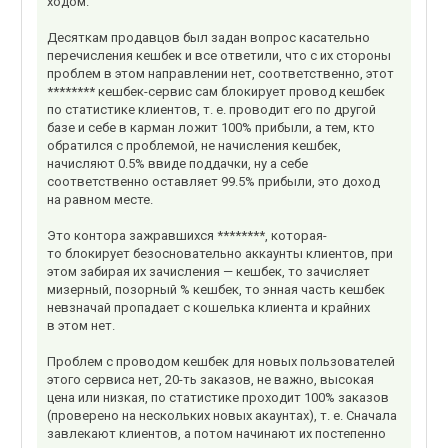
ходом.
Десяткам продавцов был задан вопрос касательно
перечисления кешбек и все ответили, что с их стороны
проблем в этом направлении нет, соответственно, этот
******** кешбек-сервис сам блокирует провод кешбек
по статистике клиентов, т. е. проводит его по другой
базе и себе в карман ложит 100% прибыли, а тем, кто
обратился с проблемой, не начисления кешбек,
начисляют 0.5% ввиде поддачки, ну а себе
соответственно оставляет 99.5% прибыли, это доход
на равном месте.
Это контора зажравшихся ********, которая-
то блокирует безосновательно аккаунты клиентов, при
этом забирая их зачисления — кешбек, то зачисляет
мизерный, позорный % кешбек, то энная часть кешбек
невзначай пропадает с кошелька клиента и крайних
в этом нет.
Проблем с проводом кешбек для новых пользователей
этого сервиса нет, 20-ть заказов, не важно, высокая
цена или низкая, по статистике проходит 100% заказов
(проверено на нескольких новых акаунтах), т. е. Сначала
завлекают клиентов, а потом начинают их постепенно