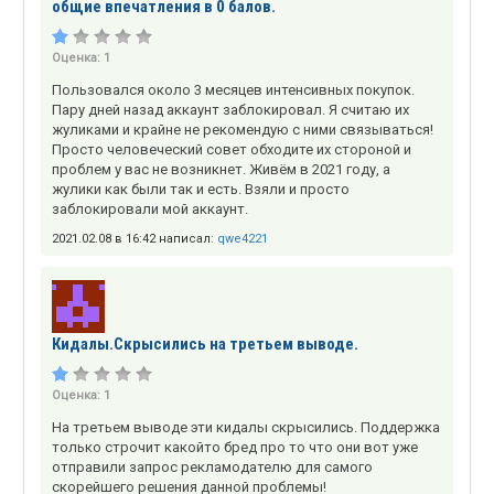
общие впечатления в 0 балов.
Оценка:
1
Пользовался около 3 месяцев интенсивных покупок.
Пару дней назад аккаунт заблокировал. Я считаю их
жуликами и крайне не рекомендую с ними связываться!
Просто человеческий совет обходите их стороной и
проблем у вас не возникнет. Живём в 2021 году, а
жулики как были так и есть. Взяли и просто
заблокировали мой аккаунт.
2021.02.08 в 16:42 написал:
qwe4221
Кидалы.Скрысились на третьем выводе.
Оценка:
1
На третьем выводе эти кидалы скрысились. Поддержка
только строчит какойто бред про то что они вот уже
отправили запрос рекламодателю для самого
скорейшего решения данной проблемы!