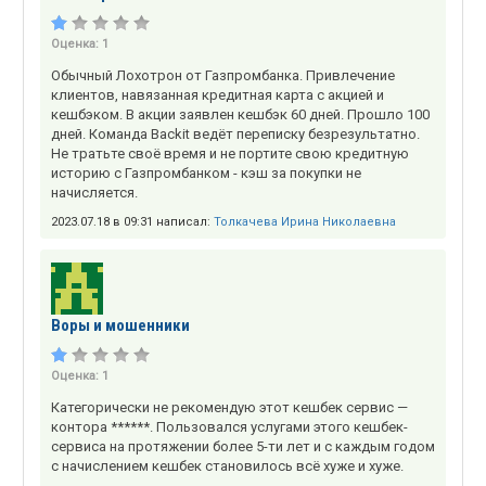
Оценка:
1
Обычный Лохотрон от Газпромбанка. Привлечение
клиентов, навязанная кредитная карта с акцией и
кешбэком. В акции заявлен кешбэк 60 дней. Прошло 100
дней. Команда Backit ведёт переписку безрезультатно.
Не тратьте своё время и не портите свою кредитную
историю с Газпромбанком - кэш за покупки не
начисляется.
2023.07.18 в 09:31 написал:
Толкачева Ирина Николаевна
Воры и мошенники
Оценка:
1
Категорически не рекомендую этот кешбек сервис —
контора ******. Пользовался услугами этого кешбек-
сервиса на протяжении более 5-ти лет и с каждым годом
с начислением кешбек становилось всё хуже и хуже.