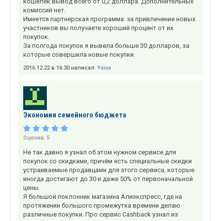
кошелек вывод всего от 0,2 доллара. Дополнительных
комиссий нет.
Имеется партнерская программа: за привлечение новых
участников вы получаете хороший процент от их
покупок.
За полгода покупок я вывела больше 30 долларов, за
которые совершила новые покупки.
2016.12.22 в 16:30 написал:
Yaisa
Экономия семейного бюджета
Оценка:
5
Не так давно я узнал об этом нужном сервисе для
покупок со скидками, причём есть специальные скидки
устраиваемые продавцами для этого сервиса, которые
иногда достигают до 30 и даже 50% от первоначальной
цены.
Я большой поклонник магазина Алиэкспресс, где на
протяжении большого промежутка времени делаю
различные покупки. Про сервис Cashback узнал из