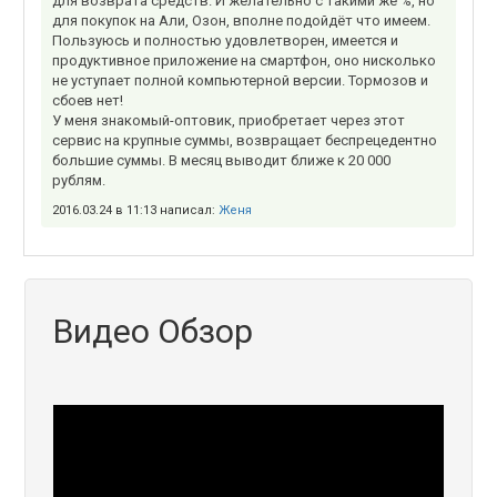
для возврата средств. И желательно с такими же %, но
для покупок на Али, Озон, вполне подойдёт что имеем.
Пользуюсь и полностью удовлетворен, имеется и
продуктивное приложение на смартфон, оно нисколько
не уступает полной компьютерной версии. Тормозов и
сбоев нет!
У меня знакомый-оптовик, приобретает через этот
сервис на крупные суммы, возвращает беспрецедентно
большие суммы. В месяц выводит ближе к 20 000
рублям.
2016.03.24 в 11:13 написал:
Женя
Видео Обзор