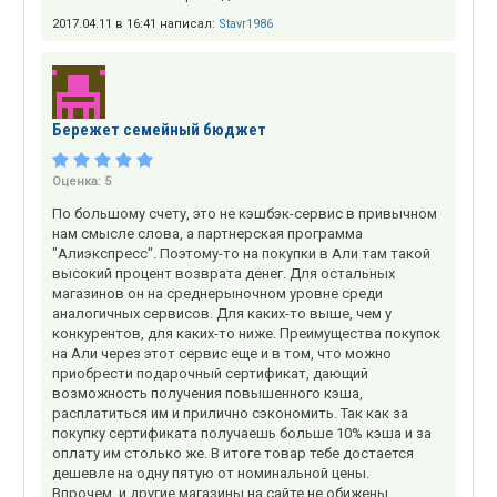
2017.04.11 в 16:41 написал:
Stavr1986
Бережет семейный бюджет
Оценка:
5
По большому счету, это не кэшбэк-сервис в привычном
нам смысле слова, а партнерская программа
"Алиэкспресс". Поэтому-то на покупки в Али там такой
высокий процент возврата денег. Для остальных
магазинов он на среднерыночном уровне среди
аналогичных сервисов. Для каких-то выше, чем у
конкурентов, для каких-то ниже. Преимущества покупок
на Али через этот сервис еще и в том, что можно
приобрести подарочный сертификат, дающий
возможность получения повышенного кэша,
расплатиться им и прилично сэкономить. Так как за
покупку сертификата получаешь больше 10% кэша и за
оплату им столько же. В итоге товар тебе достается
дешевле на одну пятую от номинальной цены.
Впрочем, и другие магазины на сайте не обижены