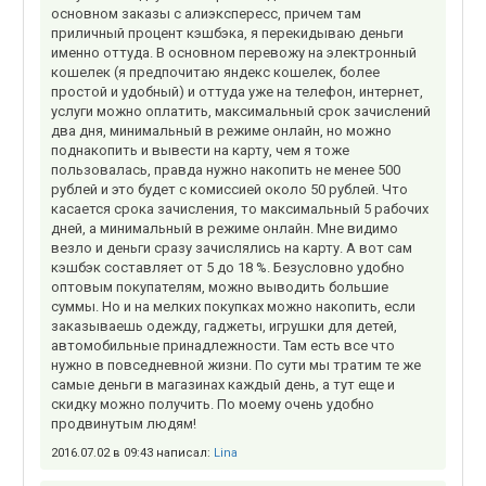
основном заказы с алиэкспересс, причем там
приличный процент кэшбэка, я перекидываю деньги
именно оттуда. В основном перевожу на электронный
кошелек (я предпочитаю яндекс кошелек, более
простой и удобный) и оттуда уже на телефон, интернет,
услуги можно оплатить, максимальный срок зачислений
два дня, минимальный в режиме онлайн, но можно
поднакопить и вывести на карту, чем я тоже
пользовалась, правда нужно накопить не менее 500
рублей и это будет с комиссией около 50 рублей. Что
касается срока зачисления, то максимальный 5 рабочих
дней, а минимальный в режиме онлайн. Мне видимо
везло и деньги сразу зачислялись на карту. А вот сам
кэшбэк составляет от 5 до 18 %. Безусловно удобно
оптовым покупателям, можно выводить большие
суммы. Но и на мелких покупках можно накопить, если
заказываешь одежду, гаджеты, игрушки для детей,
автомобильные принадлежности. Там есть все что
нужно в повседневной жизни. По сути мы тратим те же
самые деньги в магазинах каждый день, а тут еще и
скидку можно получить. По моему очень удобно
продвинутым людям!
2016.07.02 в 09:43 написал:
Lina